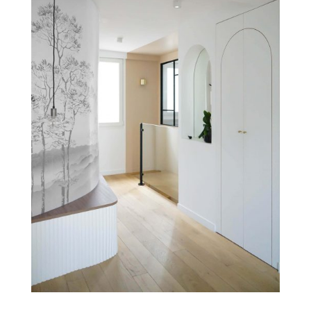
Date: 2023
Lieu: Paris 4ème
Surface: 130 m²
Budget: 250 000 €
Au cœur de l’île Saint-Louis, cet
appartement familial en duplex marie le
charme parisien ancien et une rénovation
contemporaine ambitieuse. L’objectif :
réunir deux lots superposés — un
appartement de 70 m² au 4ᵉ étage et un
second de 60 m² sous combles — pour
créer un lieu de vie chaleureux et
fonctionnel pour une famille de quatre
personnes.
Les propriétaires, attachés à l’authenticité
du quartier, souhaitaient un projet