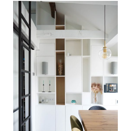
respectueux des éléments d’origine
(parquet ancien, poutres apparentes), tout
en modernisant profondément les
volumes. La rénovation a impliqué une
restructuration lourde : dépose complète
des combles, ouverture d’un mur porteur
principal, création d’un escalier deux-
quarts tournant avec nouvelle trémie.
Chaque intervention a été pensée pour
optimiser la lumière naturelle, la fluidité et
la hauteur. Désormais, l’accès se fait par le
5ᵉ étage, qui accueille les espaces de vie :
un séjour généreux à la belle hauteur sous
plafond, ponctué de poutres apparentes et
ouvert sur un balcon filant.
L’étage inférieur regroupe les espaces nuit
avec trois chambres, chacune dotée de sa
propre salle de bain ou salle d’eau. Dans