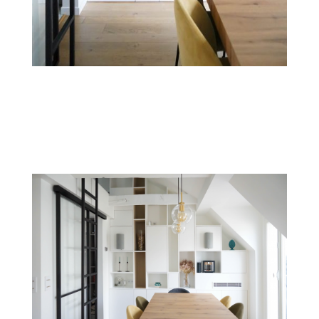
un contexte parisien où l’espace est rare,
chaque centimètre a été exploité :
rangements sur-mesure, niches intégrées,
circulation optimisée. Aucun détail n’a été
laissé au hasard, dans un esprit de
précision et de confort. La rénovation a
également inclus le remplacement
complet des fenêtres, l’isolation des
combles, le changement de la porte
d’entrée, l’installation d’une climatisation,
ainsi que la reprise intégrale des
revêtements et équipements. Résultat : un
véritable cocon familial niché sous les toits
de Paris, où l’élégance de l’ancien dialogue
avec le confort du contemporain.