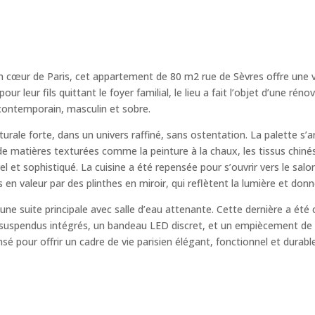
 cœur de Paris, cet appartement de 80 m2 rue de Sèvres offre une vue
ur leur fils quittant le foyer familial, le lieu a fait l’objet d’une rén
e contemporain, masculin et sobre.
tecturale forte, dans un univers raffiné, sans ostentation. La palette s
 de matières texturées comme la peinture à la chaux, les tissus chi
 et sophistiqué. La cuisine a été repensée pour s’ouvrir vers le salon
is en valeur par des plinthes en miroir, qui reflètent la lumière et do
 suite principale avec salle d’eau attenante. Cette dernière a ét
ets suspendus intégrés, un bandeau LED discret, et un empiècement de
ensé pour offrir un cadre de vie parisien élégant, fonctionnel et durabl